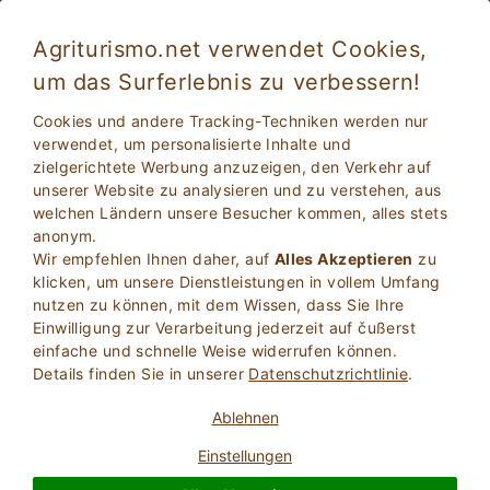
Agriturismo.net verwendet Cookies,
um das Surferlebnis zu verbessern!
Bovolenta 2036
Exzellent
Cookies und andere Tracking-Techniken werden nur
9.3
Casa in campagna
verwendet, um personalisierte Inhalte und
zielgerichtete Werbung anzuzeigen, den Verkehr auf
Padova
, Bovolenta
18
Betten
(Karte)
unserer Website zu analysieren und zu verstehen, aus
welchen Ländern unsere Besucher kommen, alles stets
FRAGEN BESITZER
BUCHEN SIE
anonym.
Wir empfehlen Ihnen daher, auf
Alles Akzeptieren
zu
klicken, um unsere Dienstleistungen in vollem Umfang
nutzen zu können, mit dem Wissen, dass Sie Ihre
Weitere Informationen
Einwilligung zur Verarbeitung jederzeit auf čußerst
einfache und schnelle Weise widerrufen können.
Details finden Sie in unserer
Datenschutzrichtlinie
.
40 Bewertungen
Unterkunft
Ablehnen
Einstellungen