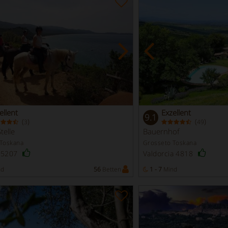
ellent
Exzellent
9.1
(
)
(
)
3
49
telle
Bauernhof
 Toskana
Grosseto Toskana
i 5207
Valdorcia 4818
nd
56
Betten
1 - 7
Mind