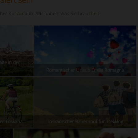
her Kurzurlaub: Wir haben, was Sie brauchen!
lte in der
Romantischer Urlaub Emilia Romagna
er Toskana
Toskanischer Bauernhof für Trekking