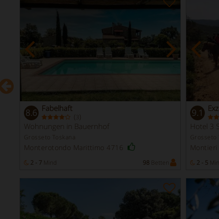
Fabelhaft
Exz
8.6
9.1
(
)
3
Wohnungen in Bauernhof
Hotel 3 S
Grosseto Toskana
Grosseto
Monterotondo Marittimo 4716
Montier
n
2 - 7
Mind
98
Betten
2 - 5
Mi