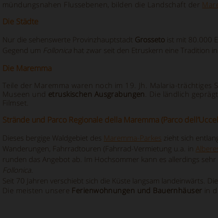
mündungsnahen Flussebenen, bilden die Landschaft der
Mar
Die Städte
Nur die sehenswerte Provinzhauptstadt
Grosseto
ist mit 80.000 
Gegend um
Follonica
hat zwar seit den Etruskern eine Tradition i
Die Maremma
Teile der Maremma waren noch im 19. Jh. Malaria-trächtiges 
Museen und
etruskischen Ausgrabungen
. Die ländlich geprä
Filmset.
Strände und Parco Regionale della Maremma (Parco dell’Uccel
Dieses bergige Waldgebiet des
Maremma-Parkes
zieht sich entl
Wanderungen, Fahrradtouren (Fahrrad-Vermietung u.a. in
Albere
runden das Angebot ab. Im Hochsommer kann es allerdings sehr 
Follonica
.
Seit 70 Jahren verschiebt sich die Küste langsam landeinwärts. Di
Die meisten unsere
Ferienwohnungen und Bauernhäuser
in d