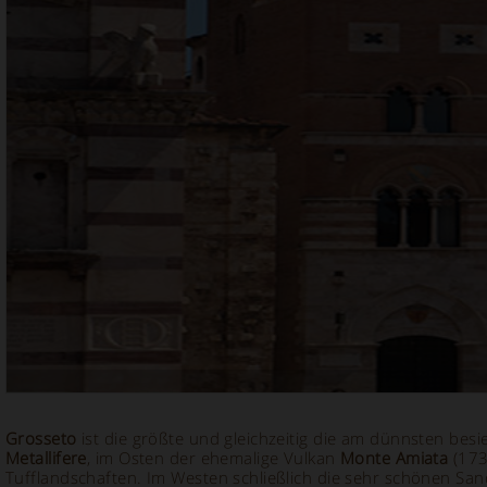
Grosseto
ist die größte und gleichzeitig die am dünnsten besi
Metallifere
, im Osten der ehemalige Vulkan
Monte Amiata
(173
Tufflandschaften. Im Westen schließlich die sehr schönen Sa