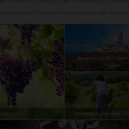
hstes Wochenende: Entspannen, mit abendessen, oder romantisc
Bauernhäuser für Aufentha
Toskana
Toskana
Bauernhaus ohne Auto in d