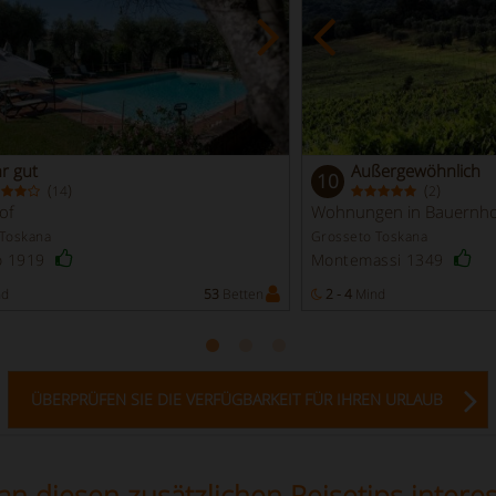
r gut
Außergewöhnlich
10
(
)
(
)
14
2
of
Wohnungen in Bauernh
 Toskana
Grosseto Toskana
o 1919
Montemassi 1349
nd
53
Betten
2 - 4
Mind
ÜBERPRÜFEN SIE DIE VERFÜGBARKEIT FÜR IHREN URLAUB
n diesen zusätzlichen Reisetips interes