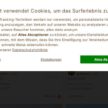
Unsere Unterkünfte
- Grosseto
et verwendet Cookies, um das Surferlebnis z
Tracking-Techniken werden nur verwendet, um personalisierte In
ng anzuzeigen, den Verkehr auf unserer Website zu analysieren 
 unsere Besucher kommen, alles stets anonym.
 daher, auf
Alles Akzeptieren
zu klicken, um unsere Dienstleistu
nen, mit dem Wissen, dass Sie Ihre Einwilligung zur Verarbeitun
 schnelle Weise widerrufen können.
 unserer
Datenschutzrichtlinie
.
n
Einstellungen
Alles Ak
elhaft
Exzellent
9.4
(
)
(
)
367
27
Jetzt Buchen
of
Bauernhof
 Toskana
Grosseto Toskana
no 5471
Grosseto 5664
26
Betten
3 - 5
Mind