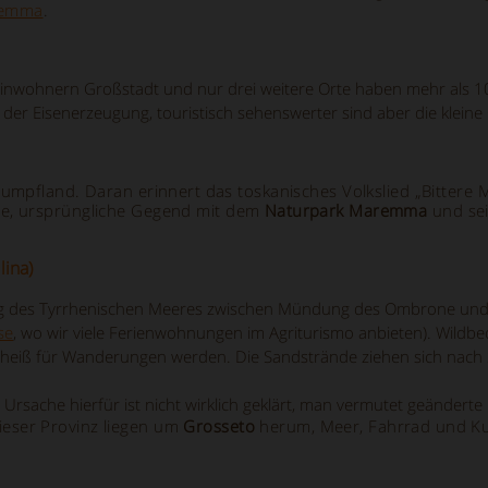
emma
.
Einwohnern Großstadt und nur drei weitere Orte haben mehr als 1
n der Eisenerzeugung, touristisch sehenswerter sind aber die kleine
Sumpfland. Daran erinnert das toskanisches Volkslied „Bitter
gte, ursprüngliche Gegend mit dem
Naturpark Maremma
und sei
lina)
ang des Tyrrhenischen Meeres zwischen Mündung des Ombrone und 
se
, wo wir viele Ferienwohnungen im Agriturismo anbieten). Wildb
heiß für Wanderungen werden. Die Sandstrände ziehen sich nach
e Ursache hierfür ist nicht wirklich geklärt, man vermutet geänder
ieser Provinz liegen um
Grosseto
herum, Meer, Fahrrad und Kult