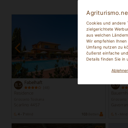
Agriturismo.n
Cookies und andere 
zielgerichtete Werbu
aus welchen Ländern
Wir empfehlen Ihnen
Umfang nutzen zu kön
čußerst einfache und
Details finden Sie in
Ablehne
Fabelhaft
Fab
8.5
8.9
(
)
48
Residence
Bauernh
Grosseto Toskana
Grosseto
Scarlino 4457
Gavorra
n
4 - 7
Mind
103
Betten
1 -
Mind