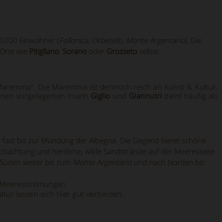
0,000 Einwohner (
Follonica, Orbetello, Monte Argentario
). Die
 Orte wie
Pitigliano
,
Sorano
oder
Grosseto
selbst.
e Maremma“. Die Maremma ist dennoch reich an Kunst & Kultur,
nen vorgelagerten Inseln
Giglio
und
Giannutri
dient häufig als
fast bis zur Mündung der Albegna. Die Gegend bietet schöne
eobachtung und herrliche, wilde Sandstrände auf der Meeresseite
 Süden weiter bis zum
Monte Argentario
und nach Norden bis
te Meeresströmungen.
ur lassen sich hier gut verbinden.