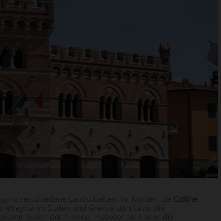
t ganz verschiedene Landschaften: Im Norden die
Colline
d
Albegna
. Im Süden und Grenze zum Lazio die
 gesamt Süden der Provinz, insbesondere aber die