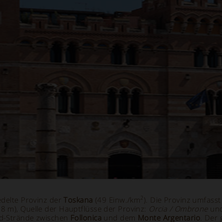
2
edelte Provinz der
Toskana
(49 Einw./km
). Die Provinz umfass
8 m), Quelle der Hauptflüsse der Provinz:
Orcia / Ombrone
un
nd-Strände zwischen
Follonica
und dem
Monte Argentario
. Der