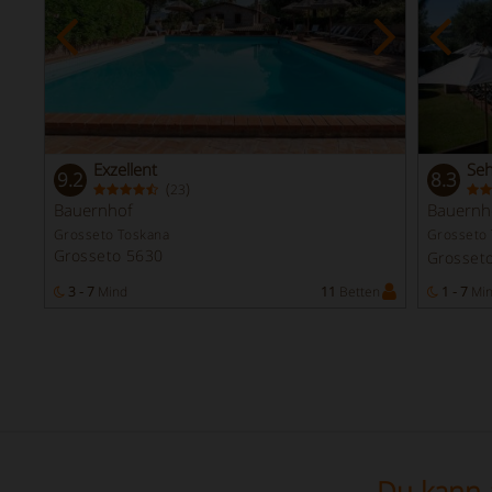
Exzellent
Seh
9.2
8.3
(
)
23
Bauernhof
Bauernh
Grosseto Toskana
Grosseto
Grosseto 5630
Grosset
3 - 7
Mind
11
Betten
1 - 7
Mi
Du kann a