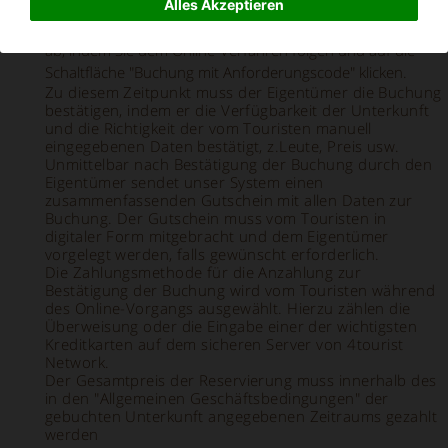
Alles Akzeptieren
Formular aus, um die direkte Kommunikation mit dem
Eigentümer zu beginnen, und schließen Sie die Buchung
ab, indem Sie dem Online-Verfahren folgen und auf die
Schaltfläche "Buchung mit Anforderungscode" klicken.
Zu diesem Zeitpunkt muss der Eigentümer die Buchung
bestätigen, indem er die Verfügbarkeit der Unterkunft
und die Richtigkeit der vom Touristen manuell
eingegebenen Daten bestätigt, z.Leute, Preis usw.
Unmittelbar nach Bestätigung der Buchung durch den
Eigentümer sendet unser System einen
zusammenfassenden Gutschein mit allen Daten zur
Buchung. Der Gutschein muss vom Touristen in
digitaler Form mitgebracht und dem Eigentümer
vorgelegt werden, falls gewünscht erforderlich.
Die Zahlungsmethode für die Anzahlung zur
Bestätigung der Buchung wird vom Touristen während
des Online-Vorgangs ausgewählt. Hierzu zählen die
Überweisung oder die Eingabe einer der wichtigsten
Kreditkarten auf dem sicheren Server von 4tourist
Network.
Der Gesamtpreis der Reservierung muss innerhalb des
in den "Allgemeinen Geschäftsbedingungen" der
gebuchten Unterkunft angegebenen Zeitraums gezahlt
werden