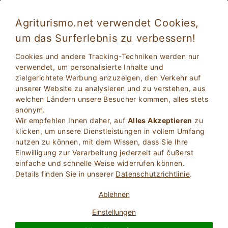
Agriturismo.net verwendet Cookies,
um das Surferlebnis zu verbessern!
Cookies und andere Tracking-Techniken werden nur
SERVICE LEVEL GARANTIE
verwendet, um personalisierte Inhalte und
zielgerichtete Werbung anzuzeigen, den Verkehr auf
unserer Website zu analysieren und zu verstehen, aus
Buchungs- und Zahlungsbedingungen.
welchen Ländern unsere Besucher kommen, alles stets
anonym.
Kunden, die über die
www.agriturismo.net
oder eine der
Wir empfehlen Ihnen daher, auf
Alles Akzeptieren
zu
Websites des 4tourist-Netzwerks buchen möchten, können
klicken, um unsere Dienstleistungen in vollem Umfang
ihre Reservierung direkt online auf Agriturismo.net oder über
nutzen zu können, mit dem Wissen, dass Sie Ihre
eine der 4tourist-Networking-Websites bestätigen.
Buchungen können auch telefonisch über unser
Einwilligung zur Verarbeitung jederzeit auf čußerst
Buchungscenter während der Geschäftszeit vorgenommen
einfache und schnelle Weise widerrufen können.
werden Stunden (9-13 Uhr und 14-18 Uhr) (GMT 1) direkt
Details finden Sie in unserer
Datenschutzrichtlinie
.
bei unserem Reiseveranstalter 4tourist.net
Touristen, die ihre Buchung auf der Website Agriturismo.net
Ablehnen
oder im 4tourist-Netzwerk bestätigen möchten, können:
Buchung über Anforderungscode
(Verhandlung)
: Bevor
Einstellungen
Sie eine Verfügbarkeitsanfrage stellen, füllen Sie das