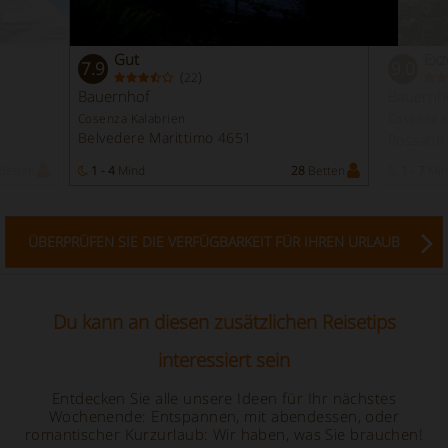
Gut
Exz
7.9
9.0
(
)
22
Bauernhof
Bauernh
Cosenza Kalabrien
Cosenza K
Belvedere Marittimo 4651
Rossano
Betten
1 - 4
Mind
28
Betten
1 - 7
Min
ÜBERPRÜFEN SIE DIE VERFÜGBARKEIT FÜR IHREN URLAUB
Du kann an diesen zusätzlichen Reisetips
interessiert sein
Entdecken Sie alle unsere Ideen für Ihr nächstes
Wochenende: Entspannen, mit abendessen, oder
romantischer Kurzurlaub: Wir haben, was Sie brauchen!