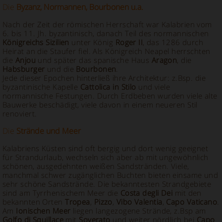
Die
Byzanz, Normannen, Bourbonen u.a.
Nach der Zeit der römischen Herrschaft war Kalabrien vom
6. bis 11. Jh. byzantinisch, danach Teil des normannischen
Königreichs Sizilien
unter König
Roger II
, das 1286 durch
Heirat an die Staufer fiel. Als Königreich Neapel herrschten
die
Anjou
und später das spanische Haus
Aragon
, die
Habsburger
und die
Bourbonen
.
Jede dieser Epochen hinterließ ihre Architektur: z.Bsp. die
byzantinische Kapelle
Cattolica in Stilo
und viele
normannische Festungen. Durch Erdbeben wurden viele alte
Bauwerke beschädigt, viele davon in einem neueren Stil
renoviert.
Die
Strände und Meer
Kalabriens Küsten sind oft bergig und dort wenig geeignet
für Strandurlaub, wechseln sich aber ab mit ungewöhnlich
schönen, ausgedehnten weißen Sandstränden. Viele,
manchmal schwer zugänglichen Buchten bieten einsame und
sehr schöne Sandstrände. Die bekanntesten Strandgebiete
sind am Tyrrhenischem Meer die
Costa degli Dei
mit den
bekannten Orten
Tropea
,
Pizzo
,
Vibo Valentia
,
Capo Vaticano
.
Am
Ionischen Meer
liegen langezogene Strände, z.Bsp am
Golfo di Squillace
mit
Soverato
und weiter nördlich bei
Capo