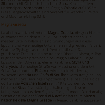
Sila
und schließlich erhebt sich die
Serra
-Kette mit dem
Nationalpark
Aspromonte
bei
Reggio Calabria
auf 1955m.
Diese Berglandschaften sind bekannt für Wandern, Reiten
und Mountain-Biking (MTB).
Magna Graecia
Kalabrien war Kernland der
Magna Graecia
, die griechische
Auswanderer ab dem 8. Jh. v. Chr. erobert haben. Die
meisten Orte in Kalabrien sind Gründungen aus dieser
Epoche und viele heutige Ortsnamen sind griechisch (Sibari,
Crotone (Pythagoras!), Lokri, Pentedattilo …). Das
griechische Erbe ist auch heute noch überall präsent, z. Bsp.
in griechischen Sprachinseln bei Reggio Calabria. Einige
Episoden der Odysse spielen in Kalabrien:
Skylla und
Charybdis
, die heutige Straße von Messina und dem Ort
Scilla. Das Land der
Phäaken
wird als die Niederung
zwischen
Lamezia
und
Golfo di Squillace
vermutet (eine von
mehreren Lokalisierungs-Hypothesen). Die Insel des Aiolos
dürften die
Äolischen Inseln
sein. 1972 wurden vor der
Küste bei
Riace
2 vollständig erhaltene, griechische
Kriegerstatuen aus dem 5. Jh, v. Chr. gefunden. Der damalige
Sensationsfund der
“Bronzi di Riace“
ist heute im
Museo
nazionale della Magna Graecia
in Reggio Calabria ausgestellt.