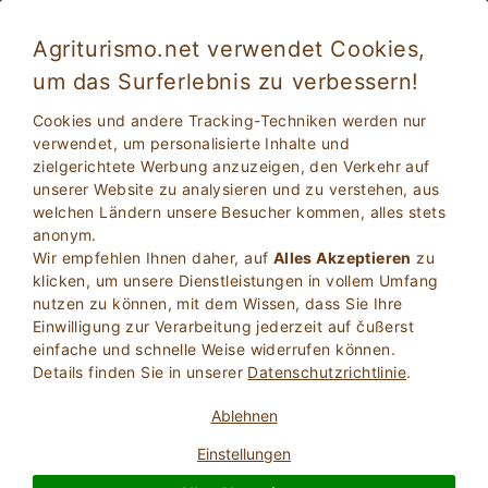
Agriturismo.net verwendet Cookies,
um das Surferlebnis zu verbessern!
Sant'ambrogio Di Valpolicella
Fabelhaft
5624
Cookies und andere Tracking-Techniken werden nur
8.6
verwendet, um personalisierte Inhalte und
zielgerichtete Werbung anzuzeigen, den Verkehr auf
Frühstückspension
unserer Website zu analysieren und zu verstehen, aus
Verona
, Sant'ambrogio Di Valpolicella
(Karte)
welchen Ländern unsere Besucher kommen, alles stets
Jetzt Buchen
11
Betten
anonym.
Wir empfehlen Ihnen daher, auf
Alles Akzeptieren
zu
klicken, um unsere Dienstleistungen in vollem Umfang
FRAGEN BESITZER
BUCHEN SIE
nutzen zu können, mit dem Wissen, dass Sie Ihre
Einwilligung zur Verarbeitung jederzeit auf čußerst
einfache und schnelle Weise widerrufen können.
Details finden Sie in unserer
Datenschutzrichtlinie
.
Weitere Informationen
Ablehnen
Einstellungen