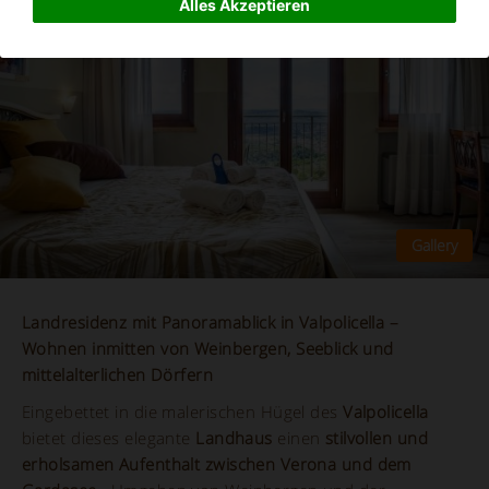
Alles Akzeptieren
Landresidenz mit Panoramablick in Valpolicella –
Wohnen inmitten von Weinbergen, Seeblick und
mittelalterlichen Dörfern
Eingebettet in die malerischen Hügel des
Valpolicella
bietet dieses elegante
Landhaus
einen
stilvollen und
erholsamen Aufenthalt zwischen Verona und dem