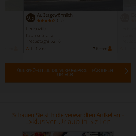
Außergewöhnlich
Ex
9.5
9.2
(
)
17
Ferienvilla
Ferienvi
Katanien Sicilia
Katanien 
Trecastagni 5210
Trecast
3
Betten
1 - 4
Mind
7
Betten
1 - 4
Mi
ÜBERPRÜFEN SIE DIE VERFÜGBARKEIT FÜR IHREN
URLAUB
-
Schauen Sie sich die verwandten Artikel an
Exklusiver Urlaub in Sizilien