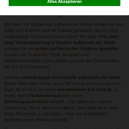
Alles Akzeptieren
Infos und Beschreibung
Möchten Sie Sizilien auf authentische Weise entdecken und
dabei den Komfort und die Freiheit genießen, die nur eine
unabhängige Unterkunft bieten kann? Mit einer
Villa oder
einer Ferienwohnung in Sizilien
außerhalb der Stadt
können Sie ein
echtes sizilianisches Erlebnis genießen
,
fernab vom Trubel der Stadt, umgeben von
atemberaubenden Landschaften und mit der Privatsphäre,
die Sie sich wünschen.
Unsere
unabhängigen Unterkünfte außerhalb der Stadt
bieten Ihnen das Gefühl, auch im Urlaub zu Hause zu sein.
Egal, ob es sich um einen
romantischen Kurzurlaub
zu
zweit, einen
Familienurlaub
oder einen
Erholungsaufenthalt
handelt – Sie haben Ihre eigene
Umgebung, die es Ihnen ermöglicht, Ihre Tage ganz nach
Ihren Wünschen zu gestalten, ohne die festgelegten
Zeitpläne eines Hotelaufenthalts.