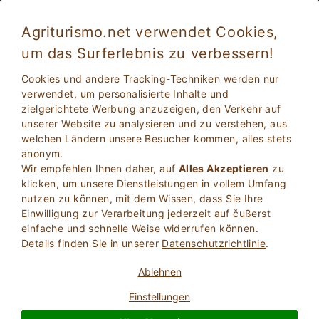
Agriturismo.net verwendet Cookies,
um das Surferlebnis zu verbessern!
Exklusive Unterkünfte in Sizilien auf dem
Cookies und andere Tracking-Techniken werden nur
Lande
verwendet, um personalisierte Inhalte und
zielgerichtete Werbung anzuzeigen, den Verkehr auf
unserer Website zu analysieren und zu verstehen, aus
welchen Ländern unsere Besucher kommen, alles stets
anonym.
Wir empfehlen Ihnen daher, auf
Alles Akzeptieren
zu
klicken, um unsere Dienstleistungen in vollem Umfang
nutzen zu können, mit dem Wissen, dass Sie Ihre
Einwilligung zur Verarbeitung jederzeit auf čußerst
2
Erwachsene
einfache und schnelle Weise widerrufen können.
SUCHE
0
Kinder
Details finden Sie in unserer
Datenschutzrichtlinie
.
Ablehnen
Einstellungen