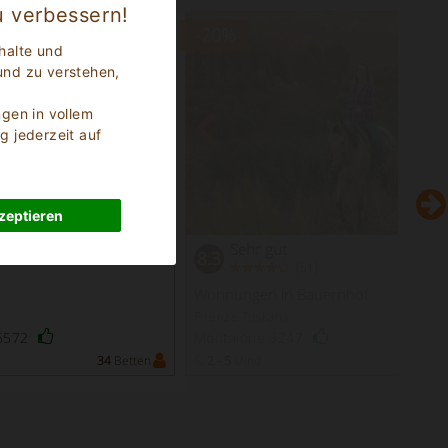
u verbessern!
-20
%
halte und
und zu verstehen,
ngen in vollem
g jederzeit auf
zeptieren
Sehr gut
8.3
(
)
51
Wohnungen in Bauernhof
Firenze Toskana
 5572
Montaione 3247
34
Betten
2 - 5
Mind
37