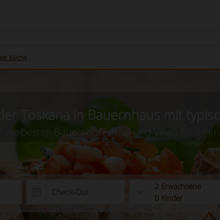
her Küche
 der Toskana in Bauernhaus mit typis
r die besten Bauernhöfe, B&B und Villen für Ihren
2
Erwachsene
0
Kinder