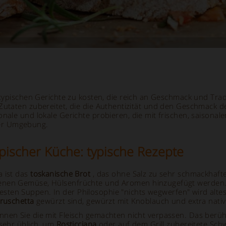
 typischen Gerichte zu kosten, die reich an Geschmack und Trad
 Zutaten zubereitet, die die Authentizität und den Geschmack
onale und lokale Gerichte probieren, die mit frischen, saison
er Umgebung.
pischer Küche: typische Rezepte
a ist das
toskanische Brot
, das ohne Salz zu sehr schmackhaft
denen Gemüse, Hülsenfrüchte und Aromen hinzugefügt werden
sten Suppen. In der Philosophie "nichts wegwerfen" wird alte
ruschetta
gewürzt sind, gewürzt mit Knoblauch und extra nativ
nen Sie die mit Fleisch gemachten nicht verpassen. Das berühm
 sehr üblich, um
Rosticciana
oder auf dem Grill zubereitete Schw