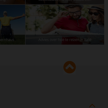
uernhaus
Advies over hoe te reizen in Italië