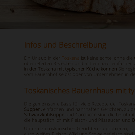
Infos und Beschreibung
Ein Urlaub in der
Toskana
ist keine echte, ohne die
überlieferten Rezepten und mit ein paar einfachen
in der Toskana mit typischer Küche können
Sie regi
vom Bauernhof selbst oder von Unternehmen in d
Toskanisches Bauernhaus mit ty
Die gemeinsame Basis für viele Rezepte der Toskan
Suppen,
einfachen und nahrhaften Gerichten, zu 
Schwarzkohlsuppe
und
Cacciucco
sind die berühmte
die hauptsächlich mit Fleisch- und Pilzsaucen und
B
Unter den toskanischen Gerichten zu probieren, kön
auch weißes Fleisch, Wild und Schweinefleisch sind