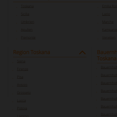
Toskana
Emilia R
Sicilia
Lazio
Umbrien
Marche
Apulien
Kampani
Piemonte
Venetien
Region Toskana
Bauernh
Toskana
Siena
Bauernhof
Firenze
Bauernhof
Pisa
Bauernhof
Arezzo
Bauernhof
Grosseto
Bauernhof
Lucca
Bauernhof
Pistoia
Bauernhof
Livorno