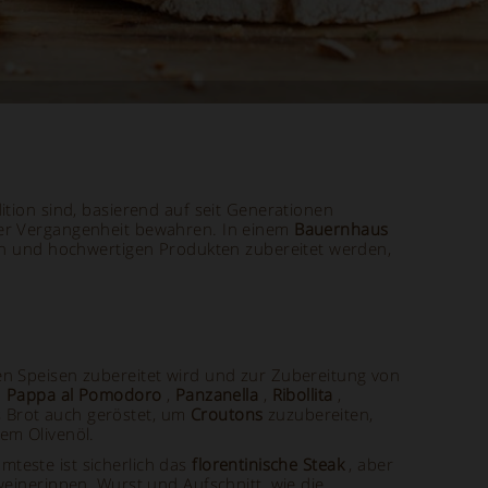
ition sind, basierend auf seit Generationen
 der Vergangenheit bewahren. In einem
Bauernhaus
alen und hochwertigen Produkten zubereitet werden,
en Speisen zubereitet wird und zur Zubereitung von
.
Pappa al Pomodoro
,
Panzanella
,
Ribollita
,
s Brot auch geröstet, um
Croutons
zuzubereiten,
em Olivenöl.
teste ist sicherlich das
florentinische Steak
, aber
einerippen, Wurst und Aufschnitt, wie die