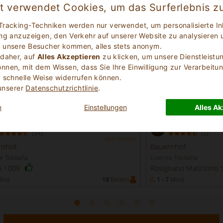
et verwendet Cookies, um das Surferlebnis z
Tracking-Techniken werden nur verwendet, um personalisierte In
ng anzuzeigen, den Verkehr auf unserer Website zu analysieren 
 unsere Besucher kommen, alles stets anonym.
 daher, auf
Alles Akzeptieren
zu klicken, um unsere Dienstleistu
nen, mit dem Wissen, dass Sie Ihre Einwilligung zur Verarbeitun
 schnelle Weise widerrufen können.
 unserer
Datenschutzrichtlinie
.
n
Einstellungen
Alles Ak
Exzellent
Exzellent
9.1
(
)
(
)
94
5
Jetzt Buchen
rnhof
Bauernhof
e Toskana
Livorno Toskana
a 1009
Rosignano Marittimo
ind
18
Betten
1 - 7
Mind