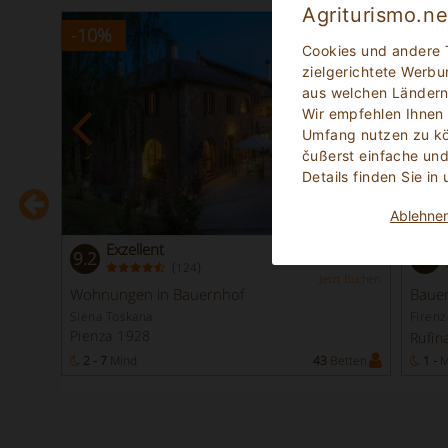
Agriturismo.n
-10
%
Cookies und andere 
t Buchen
zielgerichtete Werbu
aus welchen Ländern
Wir empfehlen Ihnen
Umfang nutzen zu kön
čußerst einfache und
Details finden Sie in
Ablehne
Exzellent
9.2
9.0
(
)
124
Jetzt Buchen
Wohnungen in Bauernhof
Baue
Siena Toskana
Firenz
Pienza 1928
Rufin
etten
2 - 7
Mind
43
Betten
1 -
M