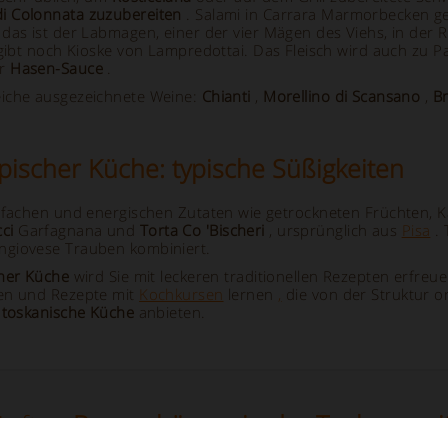
di Colonnata zuzubereiten
. Salami in Carrara Marmorbecken gere
 das ist der Labmagen, einer der vier Mägen des Viehs, in de
 gibt noch Kioske von Lampredottai. Das Fleisch wird auch zu 
r
Hasen-Sauce
.
eiche ausgezeichnete Weine:
Chianti
,
Morellino di Scansano
,
Br
pischer Küche: typische Süßigkeiten
nfachen und energischen Zutaten wie getrockneten Früchten, Ka
ci
Garfagnana und
Torta Co 'Bischeri
, ursprünglich aus
Pisa
. 
ngiovese Trauben kombiniert.
cher Küche
wird Sie mit leckeren traditionellen Rezepten erfreu
en und Rezepte mit
Kochkursen
lernen
,
die von der Struktur o
 toskanische Küche
anbieten.
ünfte
- Bauernhäuser in der Toskana mit