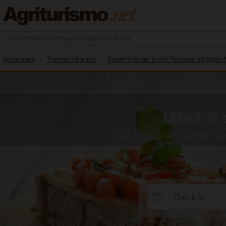
Toskanisches Bauernhaus mit typischer Küche
Homepage
Themen Urlaube
Bauernhäuser in der Toskana mit typisc
Urlaub in
Seit 20 Jahren wählen wi