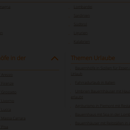
omagna
Lombardei
Sardinien
Südtirol
en
Ligurien
Kalabrien
öfe in der
Themen Urlaube
Bauernhöfe in Sizilien für Esse
Urlaub
 Arezzo
Fahrradurlaub in Italien
 Firenze
Umbrien Bauernhäuser mit Haus
 Grosseto
erlaubt
 Livorno
Agriturismo in Piemont mit Rest
 Lucca
Bauernhaus mit Spa in der Lom
 Massa Carrara
Bauernhäuser mit Reitställen in
 Pisa