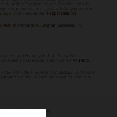
ift. Andere Spezialitäten des Fleisches typisch,
r Regel zusammen mit der grünen Soße gegessen, vor
Pastagerichten verwendet:
Pappardelle mit
unello di Montalcino
,
Bolgheri Sassicaia
und
stanien und Honig typisch für Siena, wie
Toskanische Desserts sind sehr gut mit
Vinsanto
,
en oder dank der Kreativität der Besitzer und Köche
rganisiert werden. Wählen Sie zwischen unserem
 typischer Küche