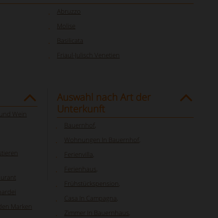
Abruzzo
Molise
Basilicata
Friaul-Julisch Venetien
Auswahl nach Art der
Unterkunft
n und Wein
Bauernhof
,
Wohnungen In Bauernhof
,
tieren
Ferienvilla
,
Ferienhaus
,
aurant
Frühstückspension
,
bardei
Casa In Campagna
,
 den Marken
Zimmer In Bauernhaus
,