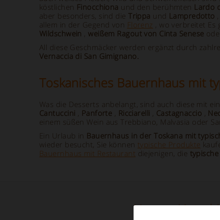
köstlichen
Finocchiona
und den berühmten
Lardo 
aber besonders, sind die
Trippa
und
Lampredotto
,
allem in der Gegend von
Florenz
, wo verbreitet Es
Wildschwein
,
weißem Ragout von Cinta Senese
ode
All diese Geschmäcker werden ergänzt durch zahlr
Vernaccia
di San Gimignano.
Toskanisches Bauernhaus mit ty
Was die Desserts anbelangt, sind auch diese mit ei
Cantuccini
,
Panforte
,
Ricciarelli
,
Castagnaccio
,
Nec
einem süßen Wein aus Trebbiano, Malvasia oder Sa
Ein Urlaub in
Bauernhaus in der Toskana mit typis
wieder besucht, Sie können
typische Produkte
kauf
Bauernhaus mit Restaurant
diejenigen, die
typische
Unsere Unterk