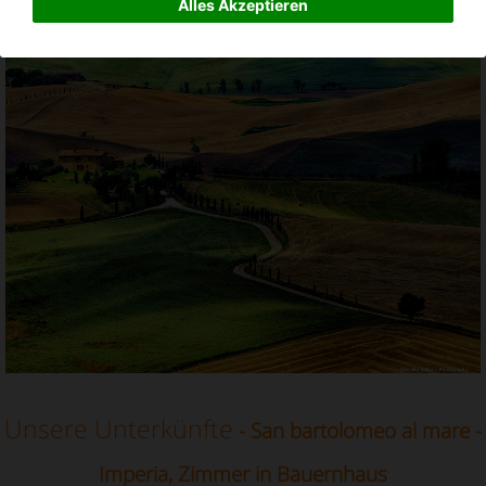
Alles Akzeptieren
Zimmer in Bauernhaus in San bartolomeo al mare,
Imperia, Ligurien
Unsere Unterkünfte
- San bartolomeo al mare -
Imperia, Zimmer in Bauernhaus