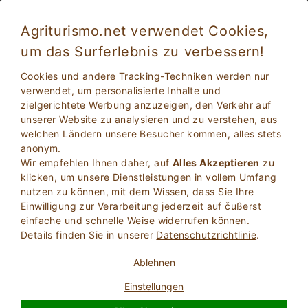
Agriturismo.net verwendet Cookies,
um das Surferlebnis zu verbessern!
Cookies und andere Tracking-Techniken werden nur
verwendet, um personalisierte Inhalte und
zielgerichtete Werbung anzuzeigen, den Verkehr auf
unserer Website zu analysieren und zu verstehen, aus
welchen Ländern unsere Besucher kommen, alles stets
anonym.
Wir empfehlen Ihnen daher, auf
Alles Akzeptieren
zu
2
Erwachsene
klicken, um unsere Dienstleistungen in vollem Umfang
SUCHE
0
Kinder
nutzen zu können, mit dem Wissen, dass Sie Ihre
Einwilligung zur Verarbeitung jederzeit auf čußerst
einfache und schnelle Weise widerrufen können.
Details finden Sie in unserer
Datenschutzrichtlinie
.
Ablehnen
Homepage
Zimmer In Bauernhaus
Ligurien
Imperia
Einstellungen
San Bartolomeo Al Mare