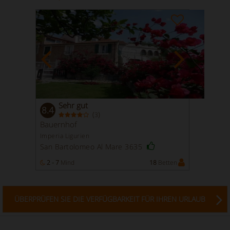
Sehr gut
8.4
(
)
3
Bauernhof
Imperia Ligurien
San Bartolomeo Al Mare 3635
2 - 7
Mind
18
Betten
ÜBERPRÜFEN SIE DIE VERFÜGBARKEIT FÜR IHREN URLAUB