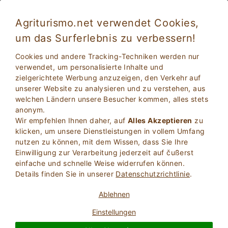
Agriturismo.net verwendet Cookies,
um das Surferlebnis zu verbessern!
Massafra 517
Exzellent
Cookies und andere Tracking-Techniken werden nur
9.2
Frühstückspension
verwendet, um personalisierte Inhalte und
zielgerichtete Werbung anzuzeigen, den Verkehr auf
Taranto
, Massafra
10
Betten
(Karte)
unserer Website zu analysieren und zu verstehen, aus
welchen Ländern unsere Besucher kommen, alles stets
FRAGEN BESITZER
BUCHEN SIE
anonym.
Wir empfehlen Ihnen daher, auf
Alles Akzeptieren
zu
klicken, um unsere Dienstleistungen in vollem Umfang
nutzen zu können, mit dem Wissen, dass Sie Ihre
Weitere Informationen
Einwilligung zur Verarbeitung jederzeit auf čußerst
einfache und schnelle Weise widerrufen können.
Details finden Sie in unserer
Datenschutzrichtlinie
.
Ablehnen
Einstellungen