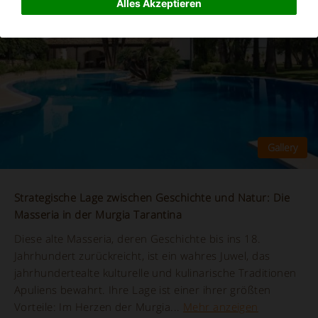
Alles Akzeptieren
Strategische Lage zwischen Geschichte und Natur: Die
Masseria in der Murgia Tarantina
Diese alte Masseria, deren Geschichte bis ins 18.
Jahrhundert zurückreicht, ist ein wahres Juwel, das
jahrhundertealte kulturelle und kulinarische Traditionen
Apuliens bewahrt. Ihre Lage ist einer ihrer größten
Vorteile: Im Herzen der Murgia...
Mehr anzeigen