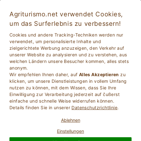
Agriturismo.net verwendet Cookies,
um das Surferlebnis zu verbessern!
Matera 5021
Außergewöhnlich
Cookies und andere Tracking-Techniken werden nur
10
Frühstückspension
verwendet, um personalisierte Inhalte und
zielgerichtete Werbung anzuzeigen, den Verkehr auf
Matera
, Matera
14
Betten
(Karte)
unserer Website zu analysieren und zu verstehen, aus
welchen Ländern unsere Besucher kommen, alles stets
FRAGEN BESITZER
BUCHEN SIE
anonym.
Wir empfehlen Ihnen daher, auf
Alles Akzeptieren
zu
klicken, um unsere Dienstleistungen in vollem Umfang
nutzen zu können, mit dem Wissen, dass Sie Ihre
Weitere Informationen
Einwilligung zur Verarbeitung jederzeit auf čußerst
einfache und schnelle Weise widerrufen können.
Details finden Sie in unserer
Datenschutzrichtlinie
.
Ablehnen
Einstellungen