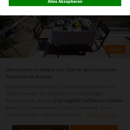
Alles Akzeptieren
Übernachten in Matera: Der Charme des historischen
Zentrums mit Aussicht
Eingebettet in die UNESCO-Welterbestätte Matera, ist
dieses Anwesen das Ergebnis einer sorgfältigen
Restaurierung, die die
ursprüngliche Tuffsteinarchitektur
gekonnt mit modernstem Komfort verbindet. Dank
seiner erhöhten Lage bietet es einen...
Mehr anzeigen