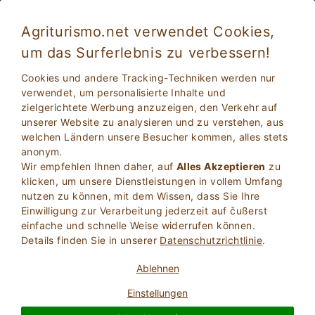
Agriturismo.net verwendet Cookies,
um das Surferlebnis zu verbessern!
Montemassi 681
Sehr gut
Cookies und andere Tracking-Techniken werden nur
8.1
Wohnungen in Bauernhof
verwendet, um personalisierte Inhalte und
zielgerichtete Werbung anzuzeigen, den Verkehr auf
Grosseto
, Montemassi
(Karte)
unserer Website zu analysieren und zu verstehen, aus
Jetzt Buchen
28
Betten
welchen Ländern unsere Besucher kommen, alles stets
anonym.
FRAGEN BESITZER
BUCHEN SIE
Wir empfehlen Ihnen daher, auf
Alles Akzeptieren
zu
klicken, um unsere Dienstleistungen in vollem Umfang
nutzen zu können, mit dem Wissen, dass Sie Ihre
Einwilligung zur Verarbeitung jederzeit auf čußerst
Weitere Informationen
einfache und schnelle Weise widerrufen können.
Details finden Sie in unserer
Datenschutzrichtlinie
.
19 Bewertungen
Ablehnen
Unterkunft
Einstellungen