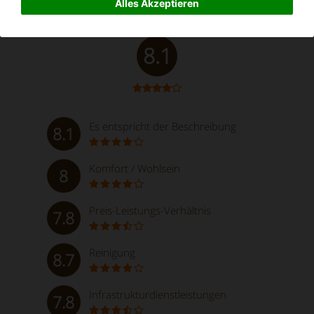
Alles Akzeptieren
Sehr gut
8.1
Es entspricht der Beschreibung
8.1
Komfort / Wohlsein
8
Preis-Leistungs-Verhältnis
7.8
Reinigung
8.7
Infrastrukturdienstleistungen
7.8