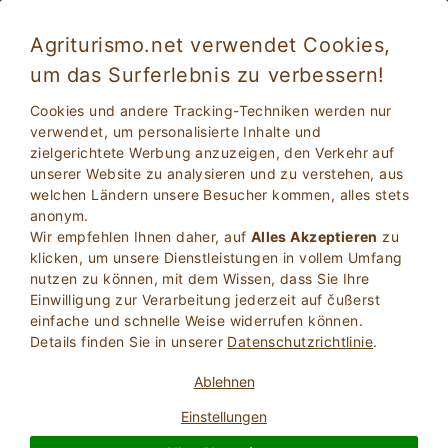
Agriturismo.net verwendet Cookies,
um das Surferlebnis zu verbessern!
Paciano 1871
Außergewöhnlich
Cookies und andere Tracking-Techniken werden nur
9.5
Wohnungen in Bauernhof
verwendet, um personalisierte Inhalte und
zielgerichtete Werbung anzuzeigen, den Verkehr auf
Perugia
, Paciano
34
Betten
(Karte)
unserer Website zu analysieren und zu verstehen, aus
welchen Ländern unsere Besucher kommen, alles stets
FRAGEN BESITZER
BUCHEN SIE
anonym.
Wir empfehlen Ihnen daher, auf
Alles Akzeptieren
zu
klicken, um unsere Dienstleistungen in vollem Umfang
nutzen zu können, mit dem Wissen, dass Sie Ihre
Weitere Informationen
Einwilligung zur Verarbeitung jederzeit auf čußerst
einfache und schnelle Weise widerrufen können.
Details finden Sie in unserer
Datenschutzrichtlinie
.
311 Bewertungen
Unterkunft
Ablehnen
Einstellungen
Außergewöhnlich