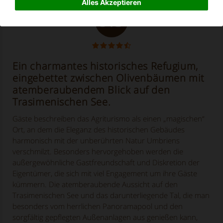
Alles Akzeptieren
9.5
Ein charmantes historisches Refugium,
eingebettet zwischen Olivenbäumen mit
atemberaubendem Blick auf den
Trasimenischen See.
Gäste beschreiben das Agriturismo als einen „magischen“
Ort, an dem die Eleganz des historischen Gebäudes
harmonisch mit der unberührten Natur Umbriens
verschmilzt. Besonders hervorgehoben werden die
außergewöhnliche Gastfreundschaft und Diskretion der
Eigentümer, die sich mit viel Engagement um ihre Gäste
kümmern. Die atemberaubende Aussicht auf den
Trasimenischen See und das darunterliegende Tal, die man
besonders vom herrlichen Panoramapool und den
sorgfältig gepflegten Außenanlagen aus genießen kann,