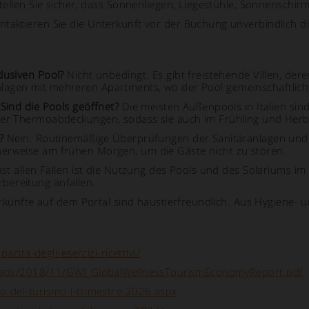
tellen Sie sicher, dass Sonnenliegen, Liegestühle, Sonnenschir
aktieren Sie die Unterkunft vor der Buchung unverbindlich dir
lusiven Pool?
Nicht unbedingt. Es gibt freistehende Villen, de
lagen mit mehreren Apartments, wo der Pool gemeinschaftlich 
Sind die Pools geöffnet?
Die meisten Außenpools in Italien sin
oder Thermoabdeckungen, sodass sie auch im Frühling und Her
?
Nein. Routinemäßige Überprüfungen der Sanitäranlagen und
herweise am frühen Morgen, um die Gäste nicht zu stören.
ast allen Fällen ist die Nutzung des Pools und des Solariums im
bereitung anfallen.
rkünfte auf dem Portal sind haustierfreundlich. Aus Hygiene- 
acita-degli-esercizi-ricettivi/
uploads/2018/11/GWI_GlobalWellnessTourismEconomyReport.pdf
o-del-turismo-i-trimestre-2026.aspx