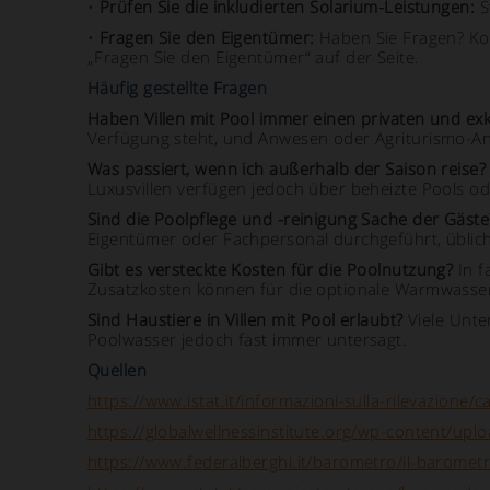
•
Prüfen Sie die inkludierten Solarium-Leistungen:
S
•
Fragen Sie den Eigentümer:
Haben Sie Fragen? Kont
„Fragen Sie den Eigentümer“ auf der Seite.
Häufig gestellte Fragen
Haben Villen mit Pool immer einen privaten und exk
Verfügung steht, und Anwesen oder Agriturismo-An
Was passiert, wenn ich außerhalb der Saison reise? 
Luxusvillen verfügen jedoch über beheizte Pools 
Sind die Poolpflege und -reinigung Sache der Gäste
Eigentümer oder Fachpersonal durchgeführt, üblic
Gibt es versteckte Kosten für die Poolnutzung?
In f
Zusatzkosten können für die optionale Warmwasser
Sind Haustiere in Villen mit Pool erlaubt?
Viele Unte
Poolwasser jedoch fast immer untersagt.
Quellen
https://www.istat.it/informazioni-sulla-rilevazione/cap
https://globalwellnessinstitute.org/wp-content/
https://www.federalberghi.it/barometro/il-barometr