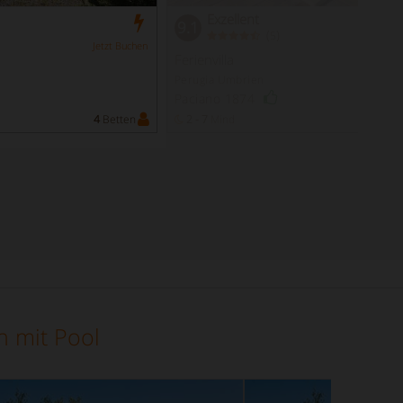
Exzellent
9.1
(
)
5
Jetzt Buchen
Ferienvilla
Perugia Umbrien
Paciano 1874
4
Betten
2 - 7
Mind
1
en mit Pool