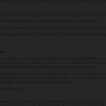
asser und dem Eintauchen in die grüne Landschaft der italie
jeweilige Villa oder zur gemeinsamen Nutzung mit anderen Wo
Vorhandensein eines Whirlpools oder eines Kinderbereichs.
 Solariumausstattung (Sonnenliegen, Sonnenschirme oder Tis
eise liegen zwischen 1.500 € und 5.000 € pro Woche; die Haupts
lien
t in Italien zu den am schnellsten wachsenden Segmenten. Laut
d Italien gehört regelmäßig zu den zehn beliebtesten Reiseziel
aler Bestandteil eines gelungenen Landurlaubs betrachtet.
 betrachten über 65 % der ausländischen Touristen (insbeson
mmingpools als ein „verbindliches“ oder „sehr wichtiges“ Ausw
chtiger als die Nähe zu städtischen Zentren.
ederalberghi)
trieren sich Einrichtungen mit Freizeit- und Sportangeboten (e