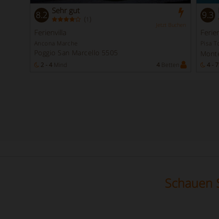
Sehr gut
8.2
9.3
(
)
1
t Buchen
Jetzt Buchen
Ferienvilla
Ferien
Ancona Marche
Pisa T
Poggio San Marcello 5505
Mont
etten
2 - 4
Mind
4
Betten
4 - 7
Schauen S