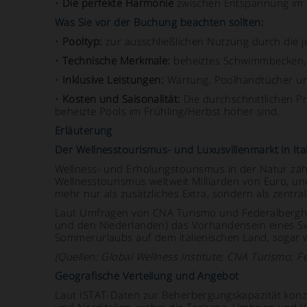
•
Die perfekte Harmonie
zwischen Entspannung im W
Was Sie vor der Buchung beachten sollten:
•
Pooltyp:
zur ausschließlichen Nutzung durch die 
•
Technische Merkmale:
beheiztes Schwimmbecken, 
•
Inklusive Leistungen:
Wartung, Poolhandtücher und
•
Kosten und Saisonalität:
Die durchschnittlichen Pr
beheizte Pools im Frühling/Herbst höher sind.
Erläuterung
Der Wellnesstourismus- und Luxusvillenmarkt in Ita
Wellness- und Erholungstourismus in der Natur zähl
Wellnesstourismus weltweit Milliarden von Euro, un
mehr nur als zusätzliches Extra, sondern als zentr
Laut Umfragen von CNA Turismo und Federalberghi
und den Niederlanden) das Vorhandensein eines Swi
Sommerurlaubs auf dem italienischen Land, sogar wi
(Quellen: Global Wellness Institute; CNA Turismo; F
Geografische Verteilung und Angebot
Laut ISTAT-Daten zur Beherbergungskapazität konzen