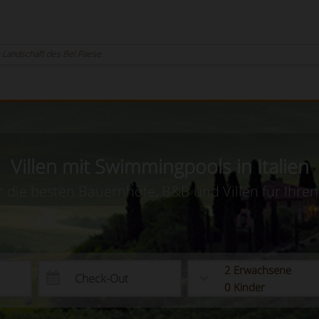
en Landschaft des Bel Paese.
Villen mit Swimmingpools in Italien
r die besten Bauernhöfe, B&B und Villen für Ihren
2
Erwachsene
0
Kinder