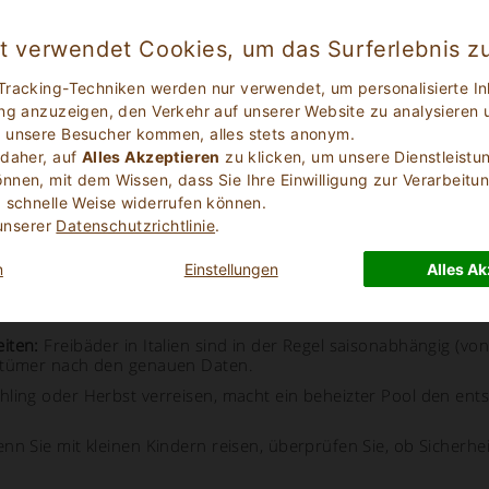
netien führend sind. Insbesondere die Toskana zeichnet sich d
aus, die historische Architektur mit modernen Panoramapools 
et verwendet Cookies, um das Surferlebnis z
it Swimmingpools auf dem Portal:
Tracking-Techniken werden nur verwendet, um personalisierte In
 Außen- oder Innenpool.
ng anzuzeigen, den Verkehr auf unserer Website zu analysieren 
 unsere Besucher kommen, alles stets anonym.
m Innenbereich.
 daher, auf
Alles Akzeptieren
zu klicken, um unsere Dienstleistu
der Villen mit Pool auf dem Portal befinden sich in der Toskan
nen, mit dem Wissen, dass Sie Ihre Einwilligung zur Verarbeitun
 schnelle Weise widerrufen können.
 unserer
Datenschutzrichtlinie
.
n
Einstellungen
Alles Ak
mer ab, ob der Pool ausschließlich Ihrer Villa zur Verfügung 
iten:
Freibäder in Italien sind in der Regel saisonabhängig (vo
entümer nach den genauen Daten.
ling oder Herbst verreisen, macht ein beheizter Pool den ent
nn Sie mit kleinen Kindern reisen, überprüfen Sie, ob Sicherh