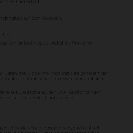
nischen Landschaft.
hneinheiten auf dem Anwesen.
che).
aison ist Juni-August, wobei die Preise für
 Daten des Global Wellness Institute generiert der
en. In diesem Kontext wird ein Swimmingpool nicht
dere aus Deutschland, den USA, Großbritannien
ahlkriterium bei der Planung eines
inschließlich Freibädern) vorwiegend in Mittel-