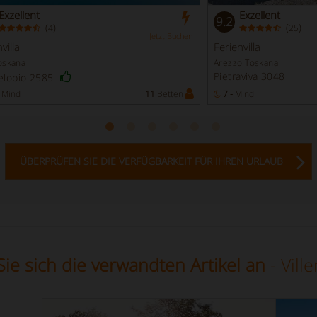
Exzellent
Exzellent
9.2
(
)
(
)
4
25
Jetzt Buchen
villa
Ferienvilla
oskana
Arezzo Toskana
Pietraviva 3048
elopio 2585
Mind
11
Betten
7 -
Mind
ÜBERPRÜFEN SIE DIE VERFÜGBARKEIT FÜR IHREN URLAUB
ie sich die verwandten Artikel an
- Vill