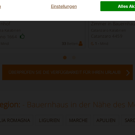
n
Einstellungen
Alles Ak
Exzellent
Fabelhaft
8.8
(
)
(
)
74
89
rnhof
Zimmer in Bauernha
a Kalabrien
Catanzaro Kalabrien
Catanzaro 4459
ano 1664
Mind
33
Betten
1 -
Mind
ÜBERPRÜFEN SIE DIE VERFÜGBARKEIT FÜR IHREN URLAUB
Region:
- Bauernhaus in der Nähe des Me
LIA ROMAGNA
LIGURIEN
MARCHE
APULIEN
SAR