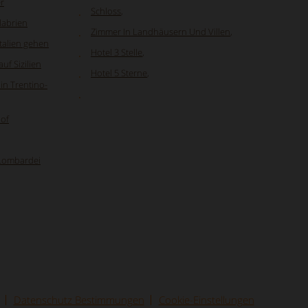
r
Schloss
,
labrien
Zimmer In Landhäusern Und Villen
,
Italien gehen
Hotel 3 Stelle
,
uf Sizilien
Hotel 5 Sterne
,
in Trentino-
hof
 Lombardei
Datenschutz Bestimmungen
Cookie-Einstellungen