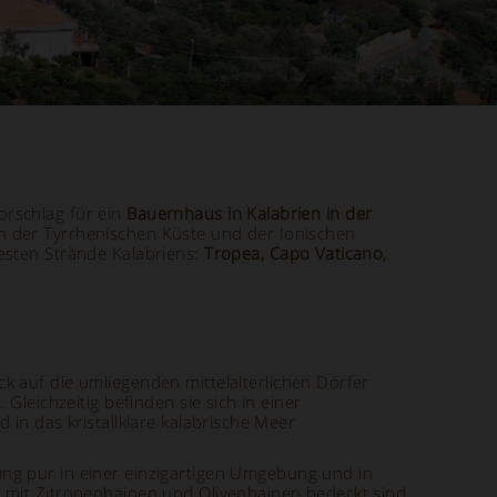
orschlag für ein
Bauernhaus in Kalabrien in der
an der Tyrrhenischen Küste und der Ionischen
testen Strände Kalabriens:
Tropea, Capo Vaticano,
ick auf die umliegenden mittelalterlichen Dörfer
Gleichzeitig befinden sie sich in einer
 in das kristallklare kalabrische Meer
ung pur in einer einzigartigen Umgebung und in
e mit Zitronenhainen und Olivenhainen bedeckt sind