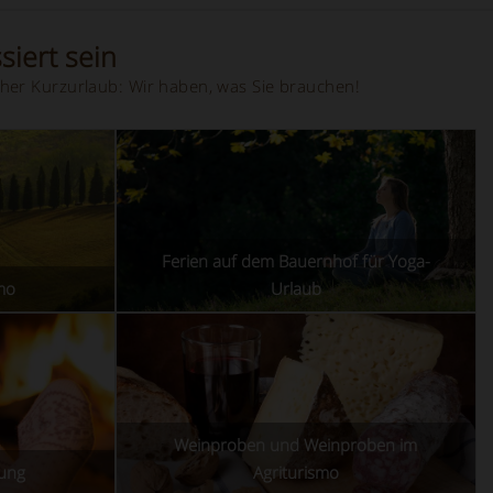
siert sein
her Kurzurlaub: Wir haben, was Sie brauchen!
Ferien auf dem Bauernhof für Yoga-
smo
Urlaub
Weinproben und Weinproben im
zung
Agriturismo