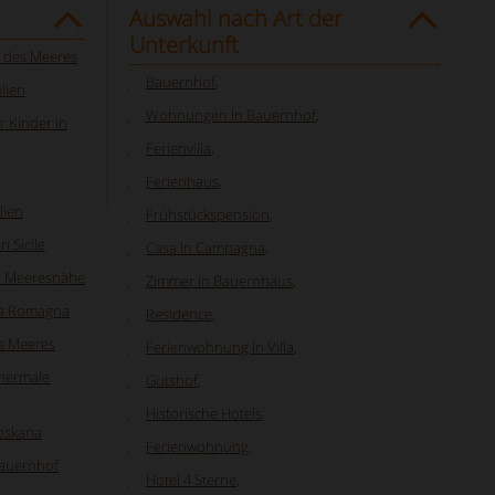
Auswahl nach Art der
Unterkunft
e des Meeres
Bauernhof
,
ulien
Wohnungen In Bauernhof
,
 Kinder in
Ferienvilla
,
Ferienhaus
,
lien
Frühstückspension
,
 Sicile
Casa In Campagna
,
in Meeresnähe
Zimmer In Bauernhaus
,
lia Romagna
Residence
,
s Meeres
Ferienwohnung In Villa
,
thermale
Gutshof
,
Historische Hotels
,
Toskana
Ferienwohnung
,
auernhof
Hotel 4 Sterne
,