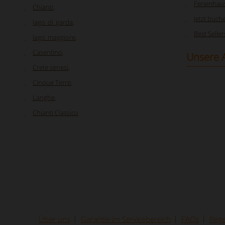
Ferienhau
Chianti
,
Jetzt buch
lago_di_garda
,
Best Seller
lago_maggiore
,
Casentino
,
Unsere 
Crete senesi
,
Cinque Terre
,
Langhe
,
Chianti Classico
Über uns
Garantie im Servicebereich
FAQs
Reg