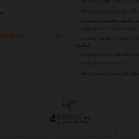
Bauernhaus mit Tieren für Kinde
s
Agriturismo mit Restaurant in Ka
en
Ferien in Bauernhaus: wohin in 
s
Ideale Unterkünfte für Gruppen a
Angebote
Haustierfreundlicher Bauernhof 
Südtirol
Kultururlaub auf einem Bauern
Tiere auf dem Bauernhof
Bauernhaus für Familien in der
elungen und Buchungen
Empfehlen Sie Ihre Struktur
Kontakte