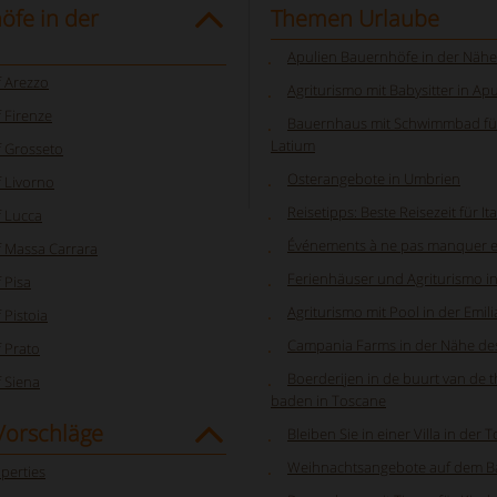
öfe in der
Themen Urlaube
Apulien Bauernhöfe in der Näh
 Arezzo
Agriturismo mit Babysitter in Ap
 Firenze
Bauernhaus mit Schwimmbad für
Latium
 Grosseto
Osterangebote in Umbrien
 Livorno
Reisetipps: Beste Reisezeit für Ita
 Lucca
Événements à ne pas manquer en
 Massa Carrara
Ferienhäuser und Agriturismo 
 Pisa
Agriturismo mit Pool in der Emi
Pistoia
Campania Farms in der Nähe de
 Prato
Boerderijen in de buurt van de 
 Siena
baden in Toscane
Vorschläge
Bleiben Sie in einer Villa in der 
Weihnachtsangebote auf dem B
perties