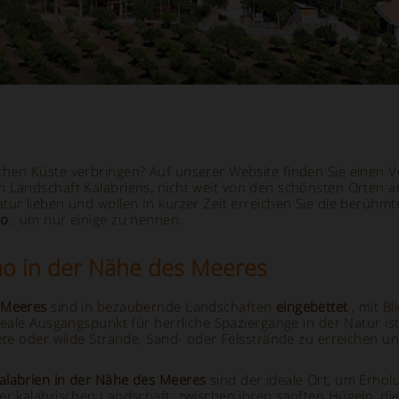
chen Küste verbringen? Auf unserer Website finden Sie einen V
en Landschaft Kalabriens, nicht weit von den schönsten Orten 
tur lieben und wollen In kurzer Zeit erreichen Sie die berühm
to
, um nur einige zu nennen.
smo in der Nähe des Meeres
s Meeres
sind in bezaubernde Landschaften
eingebettet
, mit Bl
eale Ausgangspunkt für herrliche Spaziergänge in der Natur ist. 
ete oder wilde Strände, Sand- oder Felsstrände zu erreichen und
Kalabrien in der Nähe des Meeres
sind der ideale Ort, um Erhol
er kalabrischen Landschaft, zwischen ihren sanften Hügeln, di