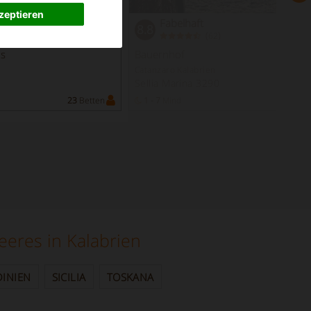
zeptieren
Fabelhaft
8.8
(
)
62
us
Bauernhof
Catanzaro Kalabrien
Sellia Marina 3290
23
Betten
1 - 7
Mind
5
eres in Kalabrien
DINIEN
SICILIA
TOSKANA