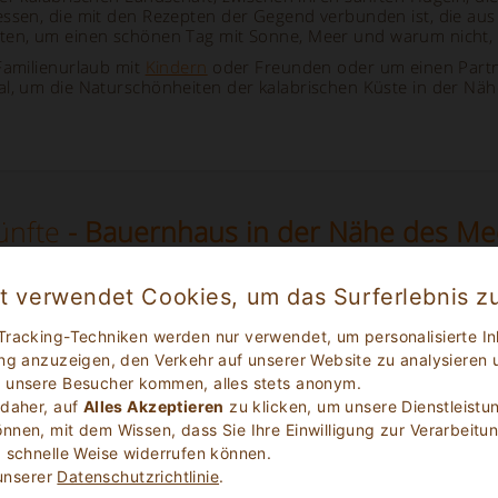
essen, die mit den Rezepten der Gegend verbunden ist, die aus
ten, um einen schönen Tag mit Sonne, Meer und warum nicht
Familienurlaub mit
Kindern
oder Freunden oder um einen Partne
al, um die Naturschönheiten der kalabrischen Küste in der Nä
ünfte
- Bauernhaus in der Nähe des Mee
et verwendet Cookies, um das Surferlebnis z
Tracking-Techniken werden nur verwendet, um personalisierte In
ng anzuzeigen, den Verkehr auf unserer Website zu analysieren 
 unsere Besucher kommen, alles stets anonym.
 daher, auf
Alles Akzeptieren
zu klicken, um unsere Dienstleistu
nen, mit dem Wissen, dass Sie Ihre Einwilligung zur Verarbeitun
 schnelle Weise widerrufen können.
 unserer
Datenschutzrichtlinie
.