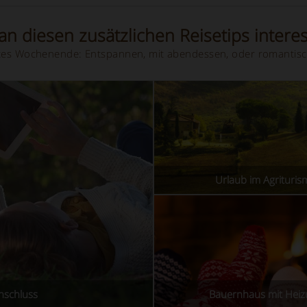
n diesen zusätzlichen Reisetips interes
hstes Wochenende: Entspannen, mit abendessen, oder romantisc
Urlaub im Agrituri
nschluss
Bauernhaus mit Hei