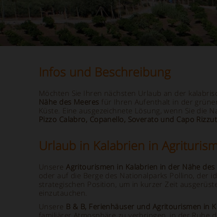
Infos und Beschreibung
Möchten Sie Ihren nächsten Urlaub an der kalabris
Nähe des Meeres
für Ihren Aufenthalt in der grün
Küste. Eine ausgezeichnete Lösung, wenn Sie die Na
Pizzo Calabro, Copanello, Soverato und Capo Rizzu
Urlaub in Kalabrien in Agrituri
Unsere
Agritourismen in Kalabrien in der Nähe de
oder auf die Berge des Nationalparks Pollino, der id
strategischen Position, um in kurzer Zeit ausgerüst
einzutauchen.
Unsere
B & B, Ferienhäuser und Agritourismen in 
familiärer Atmosphäre zu verbringen, in der Ruhe d