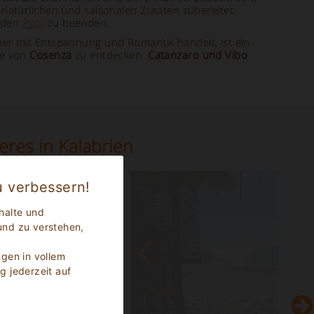
 natürlichen und saisonalen Zutaten zubereitet
, den
Pool
zu beenden.
r mit Entspannung und Romantik handelt, ist ein
he von
Cosenza
zu entdecken.
Catanzaro und Vibo
res in Kalabrien
u verbessern!
halte und
und zu verstehen,
ngen in vollem
g jederzeit auf