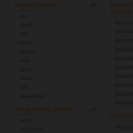
Region Toskana
Bauernh
Toskana
Siena
Bauernhof
Firenze
Bauernhof
Pisa
Bauernhof
Arezzo
Bauernhof
Grosseto
Bauernhof
Lucca
Bauernhof
Pistoia
Bauernhof
Livorno
Bauernhof 
Prato
Bauernhof
Massa Carrara
Bauernhof
Geografische Gebiete
Unsere 
Versilia
,
Charm pro
lago_di_como
,