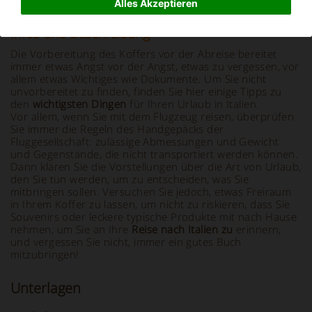
Alles Akzeptieren
Infos und Beschreibung
Die Vorbereitung des Koffers vor der Abreise bereitet
immer etwas Angst vor der Angst, etwas zu vergessen, vor
allem etwas Wichtiges wie Dokumente. Um Sie nicht
unvorbereitet zu finden, finden Sie hier einige Tipps zu
den
wichtigsten Dingen
für Ihren Urlaub in Italien.
Vor allem, wenn Sie mit dem Flugzeug reisen, überprüfen
Sie immer die
Regeln des Handgepäcks der
Fluggesellschaft: zulässige Abmessungen und Gewicht
und Gegenstände, die nicht transportiert werden können.
Dann klären Sie die Vorstellungen über die Art von Urlaub,
den Sie tun werden, um zu entscheiden, was Sie
mitbringen sollen. Versuchen Sie jedoch, etwas Freiraum
in Ihrem Koffer zu lassen, um nicht zu riskieren, dass Sie
Souvenirs oder leckere typische Produkte mit nach Hause
nehmen, um Sie an Ihre
Reise nach Italien zu
erinnern,
und vergessen Sie nicht, immer ein gutes Buch
mitzubringen!
Unterlagen