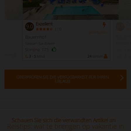
Exzellent
Ex
9.0
9.1
(
)
13
Jetzt Buchen
Bauernhof
Bauern
Sassari Sardinien
Firenze 
San Cas
Stintino 175
2
Betten
3 - 5
Mind
24
Betten
1 - 3
Mi
ÜBERPRÜFEN SIE DIE VERFÜGBARKEIT FÜR IHREN
URLAUB
-
Schauen Sie sich die verwandten Artikel an
Reistips: wat te brengen op vakantie in