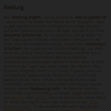
Kleidung
Was
Kleidung angeht
, um zu verstehen,
was zu packen ist
, überprüfen Sie immer das Wetter bevor Sie gehen. Aber
es gibt wesentliche und unentbehrliche Dinge, die man
auf jeder Reise machen kann. Bringen Sie zuerst ein Paar
bequeme Schuhe mit
, da Sie sicherlich den größten Teil
des Tages laufen müssen, einschließlich Besuche in der
Stadt und verschiedene Ausflüge. Empfohlene
Kleidung in
Schichten
, die so genannte "Zwiebel Kleidung", vor allem,
wenn Ihr Urlaub mehr Zwischenstopps zwischen Nord-
und Süditalien, einschließlich gibt es erhebliche
Temperaturschwankungen, wie im Frühjahr kann es heiß
während des Tages sein, aber kühlen den Abend . Also
Pullover, Magnete, Shorts und Longs, Pyjamas, Hut und
Sonnenbrille, Regenmantel, Regenschirm und für die
kalten Pullover, Hüte, Schals und Handschuhe, sowie
Pantoffeln, Unterhosen und Socken und Beauty-Häuser.
Vergiss deinen
Badeanzug nicht
. Im Sommer wird es
sicher heiß und im Frühling, in einigen Gegenden Italiens
wie
Apulien
oder
Sizilien
, kann es bereits das ideale Klima
für einen Sprung ins Meer oder vielleicht in den
Lago
Trasimeno sein
. In den anderen Monaten des Jahres
könnten Sie sich stattdessen in einem
Bauernhaus mit