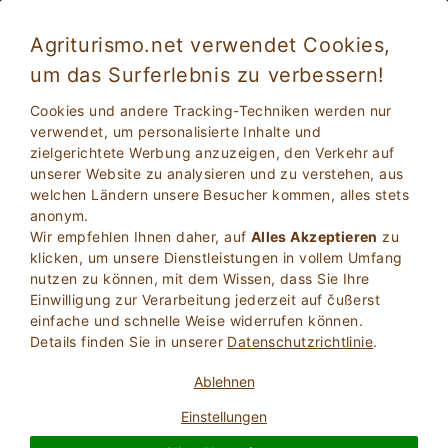
Agriturismo.net verwendet Cookies,
um das Surferlebnis zu verbessern!
Ferien auf dem Bauernhof in Italien: Was Sie
Cookies und andere Tracking-Techniken werden nur
mitbringen sollten
verwendet, um personalisierte Inhalte und
zielgerichtete Werbung anzuzeigen, den Verkehr auf
unserer Website zu analysieren und zu verstehen, aus
welchen Ländern unsere Besucher kommen, alles stets
anonym.
Wir empfehlen Ihnen daher, auf
Alles Akzeptieren
zu
klicken, um unsere Dienstleistungen in vollem Umfang
nutzen zu können, mit dem Wissen, dass Sie Ihre
Einwilligung zur Verarbeitung jederzeit auf čußerst
2
Erwachsene
einfache und schnelle Weise widerrufen können.
SUCHE
0
Kinder
Details finden Sie in unserer
Datenschutzrichtlinie
.
Ablehnen
Einstellungen