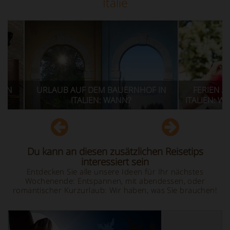
Italië
BAUERNHOF IN
FERIEN AUF DEM BAUERNHOF IN
 WANN?
ITALIEN: WIE MAN SICH FORTBEWEGT
Du kann an diesen zusätzlichen Reisetips
interessiert sein
Entdecken Sie alle unsere Ideen für Ihr nächstes
Wochenende: Entspannen, mit abendessen, oder
romantischer Kurzurlaub: Wir haben, was Sie brauchen!