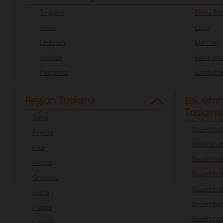
Toskana
Emilia R
Sicilia
Lazio
Umbrien
Marche
Apulien
Kampani
Piemonte
Lombarde
Region Toskana
Bauernh
Toskana
Siena
Bauernhof
Firenze
Bauernhof
Pisa
Bauernhof
Arezzo
Bauernhof
Grosseto
Bauernhof
Lucca
Bauernhof
Pistoia
Bauernhof
Livorno