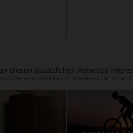
WEIHNACHTSURLAUB
AUF
EINEM
BAUERNHOF
IN
ITALIEN
n diesen zusätzlichen Reisetips interes
hstes Wochenende: Entspannen, mit abendessen, oder romantisc
Sporturlaub auf einem B