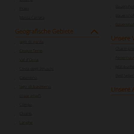
Bauernhof 
Prato
Bauernhof
Massa Carrara
Bauernhof
Geografische Gebiete
Unsere 
lago_di_garda
,
Charm pro
Cinque Terre
,
Ferienhau
Val d'Orcia
,
Jetzt buch
Costa degli Etruschi
,
Best Seller
Casentino
,
lago_di_trasimeno
,
Unsere 
costa_amalfi
,
Cilento
,
Chianti
,
Langhe