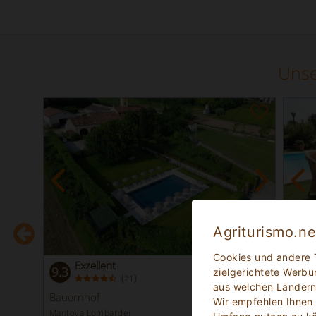
Unse
Agriturismo.n
Cookies und andere 
Exzellent
9.3
9.3
zielgerichtete Werbu
(
)
21
aus welchen Ländern
Bauernhof
Casa
Wir empfehlen Ihnen
Mantova Lombardei
Padov