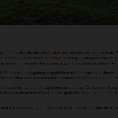
kte Idee für alle, die eine einzigartige, authentische und entspannende 
sel in einer einladenden Atmosphäre zu verbringen – umgeben von Natur,
lvesterfeier mit Freunden bevorzugen, Bauernhöfe bieten den idealen Ra
, die Schönheit der Umgebung zu genießen und oft an typischen Abendes
t traditionellen Gerichten und lokalen Weinen, gefolgt von Musik und Fei
die Gelegenheit, tagsüber die Umgebung zu erkunden. Ob Sie einen Bauer
können atemberaubende Landschaften genießen, Spaziergänge in der Na
igartigen Jahresanfang, eingebettet in die Schönheit und Ruhe der itali