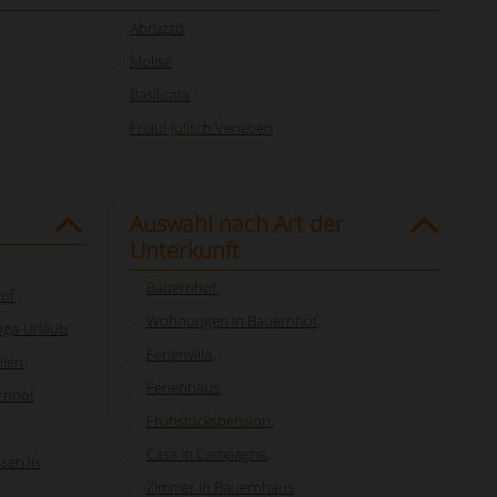
Abruzzo
Molise
Basilicata
Friaul-Julisch Venetien
Auswahl nach Art der
Unterkunft
Bauernhof
,
hof
Wohnungen In Bauernhof
,
oga-Urlaub
Ferienvilla
,
lien
Ferienhaus
,
rnhof
Frühstückspension
,
Casa In Campagna
,
sen in
Zimmer In Bauernhaus
,