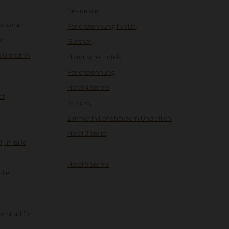
Residence
,
Toskana
Ferienwohnung In Villa
,
r
Gutshof
,
 Urlaub in
Historische Hotels
,
Ferienwohnung
,
Hotel 4 Sterne
,
of
Schloss
,
Zimmer In Landhäusern Und Villen
,
Hotel 3 Stelle
,
 in Italië
,
Hotel 5 Sterne
die
immbad für