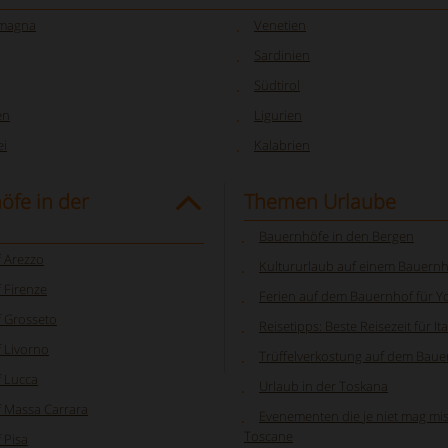
omagna
Venetien
Sardinien
Südtirol
en
Ligurien
i
Kalabrien
öfe in der
Themen Urlaube
Bauernhöfe in den Bergen
 Arezzo
Kultururlaub auf einem Bauern
 Firenze
Ferien auf dem Bauernhof für Y
 Grosseto
Reisetipps: Beste Reisezeit für Ita
 Livorno
Trüffelverkostung auf dem Baue
 Lucca
Urlaub in der Toskana
 Massa Carrara
Evenementen die je niet mag mis
Toscane
 Pisa