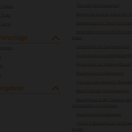
Tiere auf dem Bauernhof
Pistoia
Bleiben Sie in einer Villa in der 
 Prato
Bauernhaus mit Tieren für Kinde
 Siena
Besondere Unterkünfte für Ihren
Vorschläge
Italien
Unterkünfte mit Swimmingpool
perties
Sporturlaub auf einem Bauernh
s
Agriturismo für Trekking-Routen
en
Bauernhaus mit Restaurant
s
Tips voor uw vakantie in Boerderij
Angebote
Bauernhäuser mit Klimaanlage
Bauernhaus in der Toskana, um 
Weinstraßen zu entdecken
Bauernhaus mit Babysitter
Urlaub in Bauernhaus mit Schw
Kinder