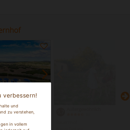
ernhof
u verbessern!
halte und
Außergewöhnlich
9.7
und zu verstehen,
(
)
6
Jetzt Buchen
Bauernhof
ngen in vollem
Arezzo Toskana