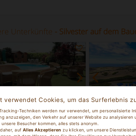
re Unterkünfte
- Silvester auf dem Bau
et verwendet Cookies, um das Surferlebnis z
Tracking-Techniken werden nur verwendet, um personalisierte In
Exzellent
Exzellent
9.0
ng anzuzeigen, den Verkehr auf unserer Website zu analysieren 
(
)
(
)
40
13
 unsere Besucher kommen, alles stets anonym.
 in campagna
Bauernhof
 daher, auf
Alles Akzeptieren
zu klicken, um unsere Dienstleistu
a Venetien
Sassari Sardinien