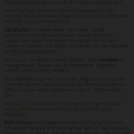
Orangenschalen, denen auch oft Ricotta zugesetzt wird.
Wenn Sie nach Süditalien fahren, entdecken Sie die
Rezepte der berühmtesten Desserts, die auch im Rest des
schönen Landes bekannt sind.
Die Struffoli
in Neapel waren die ersten, die die
griechischen Tische zubereiteten. Es war immer ein
Dessert von schlechter Herkunft und wurde bis vor
kurzem in Klöstern zubereitet und direkt von den Nonnen
an Bedürftige gespendet.
In
Apulien
, im Absatz unseres Stiefels, sind
Cartellate
die
Protagonisten. Kronen aus aromatisierten Teigwaren,
frittiert und mit Honig bedeckt.
Der Überlieferung nach nimmt der Teig beim Kochen die
Form der Bänder des Jesuskindes an. Ihre Geschichte ist
sehr alt, sogar einige beginnen um das 6. Jahrhundert v.
Chr
In
Kalabrien
ist das ganze Jahr über mit Feigen übersät
und zu Weihnachten durften sie es natürlich nicht
verpassen.
Fichi Chini
(gefüllte Feigen) werden mit Trockenfrüchten,
Schokolade und kandierten Früchten gefüllt. Die Kuriosität
liegt genau in der Art, wie sie serviert werden: Vier mal vier