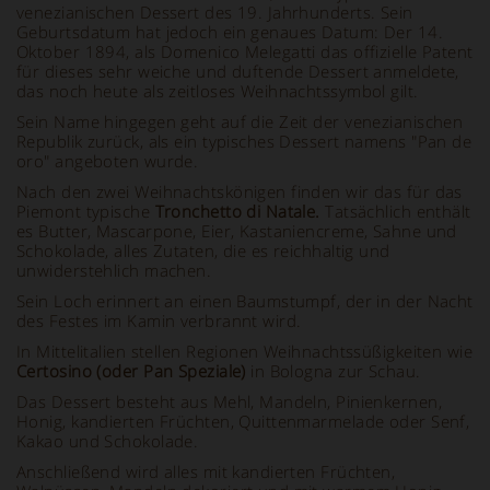
venezianischen Dessert des 19. Jahrhunderts. Sein
Geburtsdatum hat jedoch ein genaues Datum: Der 14.
Oktober 1894, als Domenico Melegatti das offizielle Patent
für dieses sehr weiche und duftende Dessert anmeldete,
das noch heute als zeitloses Weihnachtssymbol gilt.
Sein Name hingegen geht auf die Zeit der venezianischen
Republik zurück, als ein typisches Dessert namens "Pan de
oro" angeboten wurde.
Nach den zwei Weihnachtskönigen finden wir das für das
Piemont typische
Tronchetto di Natale.
Tatsächlich enthält
es Butter, Mascarpone, Eier, Kastaniencreme, Sahne und
Schokolade, alles Zutaten, die es reichhaltig und
unwiderstehlich machen.
Sein Loch erinnert an einen Baumstumpf, der in der Nacht
des Festes im Kamin verbrannt wird.
In Mittelitalien stellen Regionen Weihnachtssüßigkeiten wie
Certosino (oder Pan Speziale)
in Bologna zur Schau.
Das Dessert besteht aus Mehl, Mandeln, Pinienkernen,
Honig, kandierten Früchten, Quittenmarmelade oder Senf,
Kakao und Schokolade.
Anschließend wird alles mit kandierten Früchten,