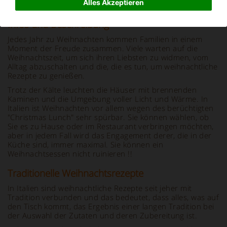
Alles Akzeptieren
Infos und Beschreibung
Jedes Jahr zu Weihnachten kommen Familien in einem
Moment der Freude zusammen. Viele warten auf die
Weihnachtszeit, um sich ihren Liebsten zu widmen, vom
Alltag abzuschalten und die, die es tun, um weihnachtliche
Rezepte zu genießen.
Trotz der Kälte leuchten die Häuser mit brennenden
Kaminen und die Umgebung voller Licht und Wärme. In
Italien ist Weihnachten vor allem wegen des berüchtigten
"Christmas Lunch" sehr spürbar. Sie können wählen, ob
Sie es zu Hause oder im Restaurant verbringen möchten,
aber in jedem Fall wird das Engagement derer, die in der
Küche sind, immer maximal. Sie können ein
Weihnachtsessen nicht ruinieren !!
Traditionelle Weihnachtsrezepte
In Italien sind weihnachtliche Rezepte seit jeher mit
Tradition verbunden und das bedeutet, dass alles, was auf
den Tisch kommt, das Ergebnis einer langen Tradition bei
der Auswahl der Zutaten und deren Zubereitung ist.