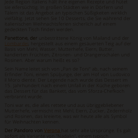
Jede Region Italiens hält ihre eigenen Rezepte und hütet
sie eifersüchtig. In großen Städten wie in Dörfern und
Tälern ist das Angebot an typischen Süßigkeiten wirklich
vielfältig. Jetzt sehen Sie 10 Desserts, die Sie während der
italienischen Weihnachtsferien sicherlich auf einem
gedeckten Tisch finden werden.
Panettone, der
unbestrittene König von Mailand und der
Lombardei
, hergestellt aus einem gesäuerten Teig auf der
Basis von Mehl, Wasser, Mutterhefe, Eiern, Butter,
kandierten Früchten, Zitronen- und Orangenschalen und
Rosinen. Aber warum heißt es so?
Sein Name leitet sich von „Pan de Toni“ ab, nach seinem
Erfinder Toni, einem Spüljunge, der am Hof von Ludovico
il Moro diente. Der Legende nach wurde das Dessert im
15. Jahrhundert nach einem Unfall in der Küche geboren:
das Dessert für das Bankett, das vom Sforza-Chefkoch
verbrannt wurde.
Toni war es, die alles rettete und aus übriggebliebener
Mutterhefe, vermischt mit Mehl, Eiern, Zucker, Zedernholz
und Rosinen, das kreierte, was wir heute alle als Symbol
für Weihnachten kennen.
Der Pandoro von
Verona
hat sehr alte Ursprünge. Es galt
sofort als Variante von "Nadalin", einem typisch