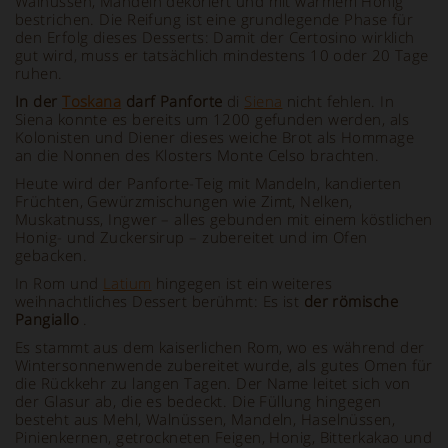
Walnüssen, Mandeln dekoriert und mit warmem Honig
bestrichen. Die Reifung ist eine grundlegende Phase für
den Erfolg dieses Desserts: Damit der Certosino wirklich
gut wird, muss er tatsächlich mindestens 10 oder 20 Tage
ruhen.
In der
Toskana
darf Panforte
di
Siena
nicht fehlen. In
Siena konnte es bereits um 1200 gefunden werden, als
Kolonisten und Diener dieses weiche Brot als Hommage
an die Nonnen des Klosters Monte Celso brachten.
Heute wird der Panforte-Teig mit Mandeln, kandierten
Früchten, Gewürzmischungen wie Zimt, Nelken,
Muskatnuss, Ingwer – alles gebunden mit einem köstlichen
Honig- und Zuckersirup – zubereitet und im Ofen
gebacken.
In Rom und
Latium
hingegen ist ein weiteres
weihnachtliches Dessert berühmt: Es ist
der römische
Pangiallo
.
Es stammt aus dem kaiserlichen Rom, wo es während der
Wintersonnenwende zubereitet wurde, als gutes Omen für
die Rückkehr zu langen Tagen. Der Name leitet sich von
der Glasur ab, die es bedeckt. Die Füllung hingegen
besteht aus Mehl, Walnüssen, Mandeln, Haselnüssen,
Pinienkernen, getrockneten Feigen, Honig, Bitterkakao und