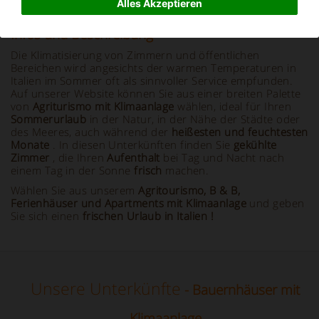
Alles Akzeptieren
Infos und Beschreibung
Die Klimatisierung von Zimmern und öffentlichen
Bereichen wird angesichts der warmen Temperaturen in
Italien im Sommer oft als sinnvoller Service empfunden.
Auf unserer Website können Sie aus einer breiten Palette
von
Agriturismo mit Klimaanlage
wählen, ideal für Ihren
Sommerurlaub
in der Natur, in der Nähe der Städte oder
des Meeres, auch während der
heißesten und feuchtesten
Monate
. In diesen Unterkünften finden Sie
gekühlte
Zimmer
, die Ihren
Aufenthalt
bei Tag und Nacht nach
einem Tag in der Sonne
frisch
machen.
Wählen Sie aus unserem
Agritourismo, B & B,
Ferienhäuser und Apartments mit Klimaanlage
und geben
Sie sich einen
frischen Urlaub in Italien
!
Unsere Unterkünfte
- Bauernhäuser mit
Klimaanlage