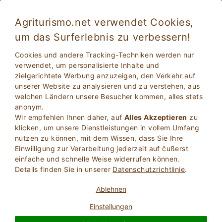
Agriturismo.net verwendet Cookies,
um das Surferlebnis zu verbessern!
Ferien in Bauernhaus mit Klimaanlage
Cookies und andere Tracking-Techniken werden nur
verwendet, um personalisierte Inhalte und
zielgerichtete Werbung anzuzeigen, den Verkehr auf
unserer Website zu analysieren und zu verstehen, aus
welchen Ländern unsere Besucher kommen, alles stets
anonym.
Wir empfehlen Ihnen daher, auf
Alles Akzeptieren
zu
klicken, um unsere Dienstleistungen in vollem Umfang
nutzen zu können, mit dem Wissen, dass Sie Ihre
Einwilligung zur Verarbeitung jederzeit auf čußerst
2
Erwachsene
einfache und schnelle Weise widerrufen können.
SUCHE
0
Kinder
Details finden Sie in unserer
Datenschutzrichtlinie
.
Ablehnen
Einstellungen