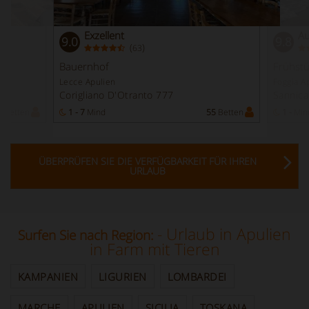
Exzellent
Au
9.0
9.8
(
)
63
Bauernhof
Frühst
Lecce Apulien
Foggia A
Corigliano D'Otranto 777
Sannica
3
Betten
1 - 7
Mind
55
Betten
1 -
Min
ÜBERPRÜFEN SIE DIE VERFÜGBARKEIT FÜR IHREN
URLAUB
- Urlaub in Apulien
Surfen Sie nach Region:
in Farm mit Tieren
KAMPANIEN
LIGURIEN
LOMBARDEI
MARCHE
APULIEN
SICILIA
TOSKANA