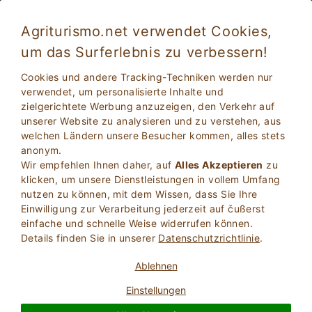
Agriturismo.net verwendet Cookies,
um das Surferlebnis zu verbessern!
Urlaub mit Kindern: Bauernhöfe mit Tieren
Cookies und andere Tracking-Techniken werden nur
Apulien
verwendet, um personalisierte Inhalte und
zielgerichtete Werbung anzuzeigen, den Verkehr auf
unserer Website zu analysieren und zu verstehen, aus
welchen Ländern unsere Besucher kommen, alles stets
anonym.
Wir empfehlen Ihnen daher, auf
Alles Akzeptieren
zu
klicken, um unsere Dienstleistungen in vollem Umfang
nutzen zu können, mit dem Wissen, dass Sie Ihre
Einwilligung zur Verarbeitung jederzeit auf čußerst
2
Erwachsene
einfache und schnelle Weise widerrufen können.
SUCHE
0
Kinder
Details finden Sie in unserer
Datenschutzrichtlinie
.
Ablehnen
Einstellungen