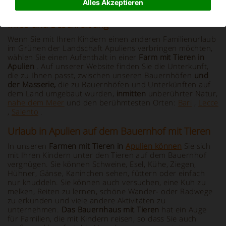
Alles Akzeptieren
Infos und Beschreibung
Wenn Sie mit Ihren Kindern einen anderen Familienurlaub
im Grünen der Landschaft Apuliens verbringen möchten,
wählen Sie einen Aufenthalt in einer
Farm mit Tieren in
Apulien
. Auf unserer Website finden Sie die Unterkunft,
die zu Ihnen passt, zwischen unseren Bauernhöfen
und
der
Masserie,
die zu Bauernhöfen und Unterkünften auf
dem Land umgebaut wurden,
inmitten
unberührter Natur,
nahe dem Meer
und den berühmtesten Orten:
Bari
,
Lecce
,
Salento
.
Urlaub in Apulien auf dem Bauernhof mit Tieren
In unseren
Farmen mit Tieren in
Apulien können
Sie sich
mit Ihren Kindern unter den Tieren auf dem Bauernhof
vergnügen. Sie können Schweine, Esel, Kühe, Ziegen,
Hühner, Gänse, Kaninchen sehen, füttern oder einfach
nur knuddeln. Sie können auch versuchen, eine Kuh zu
melken, Reiten zu lernen, schöne Wander- oder Radwege
zu erkunden und viele andere Aktivitäten zu
unternehmen.
Das Bauernhaus mit Tieren
hat ein Auge
für Familien, die mit Kindern reisen, so dass Sie auch