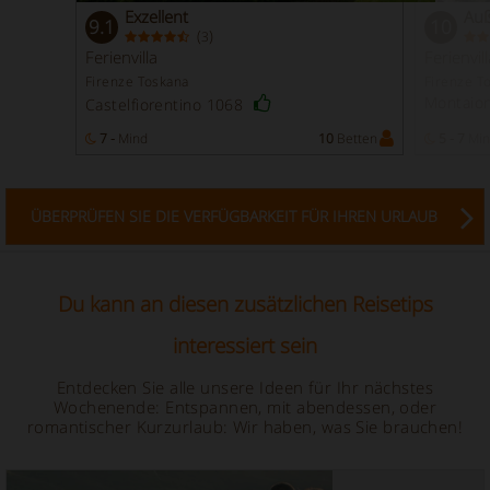
Exzellent
Auß
9.1
10
(
)
3
Ferienvilla
Ferienvill
Firenze Toskana
Firenze T
Montaio
Castelfiorentino 1068
7 -
Mind
10
Betten
5 - 7
Min
ÜBERPRÜFEN SIE DIE VERFÜGBARKEIT FÜR IHREN URLAUB
Du kann an diesen zusätzlichen Reisetips
interessiert sein
Entdecken Sie alle unsere Ideen für Ihr nächstes
Wochenende: Entspannen, mit abendessen, oder
romantischer Kurzurlaub: Wir haben, was Sie brauchen!